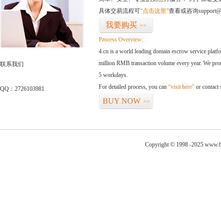
具体交易流程可
“点击这里”
查看或咨询support@
我要购买
>>
Process Overview:
4.cn is a world leading domain escrow service plat
million RMB transaction volume every year. We promi
联系我们
5 workdays.
For detailed process, you can
“visit here”
or contact
QQ：2726103981
BUY NOW
>>
Copyright © 1998 -2025 www.h