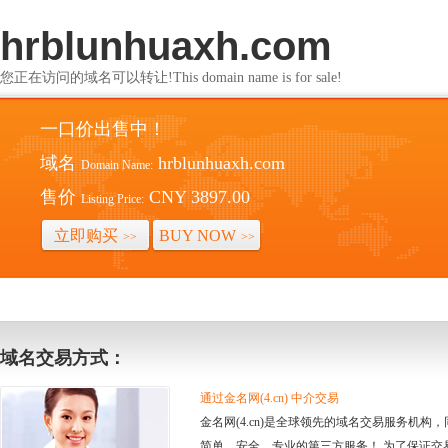
hrblunhuaxh.com
您正在访问的域名可以转让!This domain name is for sale!
一口价出售中！
域名
hrblunhuaxh.com
Domain Name:
售价
CNY 3897.00
Listing Price:
立即购买
BUY NOW
>>
>>
域名交易方式：
通过金名网(4.cn) 中介交易
金名网(4.cn)是全球领先的域名交易服务机
简单、安全、专业的第三方服务！ 为了保证交